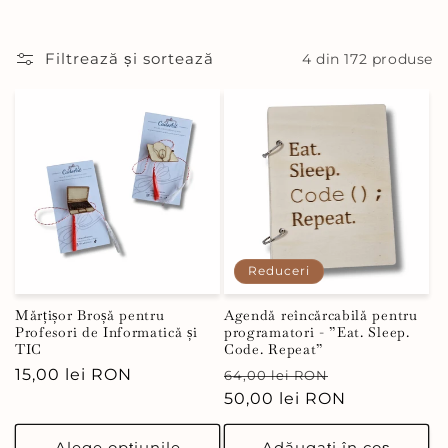
ț
i
Filtrează și sortează
4 din 172 produse
e
:
Reduceri
Mărțișor Broșă pentru
Agendă reîncărcabilă pentru
Profesori de Informatică și
programatori - ”Eat. Sleep.
TIC
Code. Repeat”
Preț
15,00 lei RON
Preț
Preț
64,00 lei RON
obișnuit
obișnuit
50,00 lei RON
redus
Alege opțiunile
Adăugați în coș