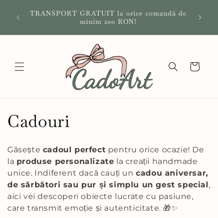
Salt la
🎁 Ad
TRANSPORT GRATUIT la orice comandă de
conținut
Afl
minim 200 RON!
Coș
C
Cadouri
o
Găsește
cadoul perfect
pentru orice ocazie! De
l
la
produse personalizate
la creații handmade
unice. Indiferent dacă cauți un
cadou aniversar,
e
de sărbători sau pur și simplu un gest special
,
aici vei descoperi obiecte lucrate cu pasiune,
c
care transmit emoție și autenticitate. 🎁✨