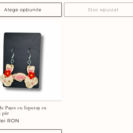
uit
obișnuit
Alege opțiunile
Stoc epuizat
de Paște cu Iepuraș cu
n păr
 lei RON
uit