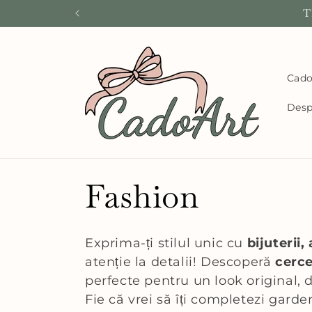
Salt la
T
conținut
Cado
Desp
C
Fashion
o
Exprima-ți stilul unic cu
bijuterii
atenție la detalii! Descoperă
cerce
l
perfecte pentru un look original, 
Fie că vrei să îți completezi gard