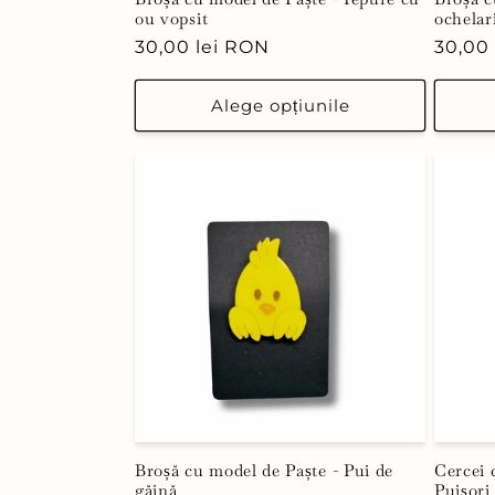
ou vopsit
ochelar
Preț
30,00 lei RON
Preț
30,00
obișnuit
obișn
Alege opțiunile
Broșă cu model de Paște - Pui de
Cercei 
găină
Puișori