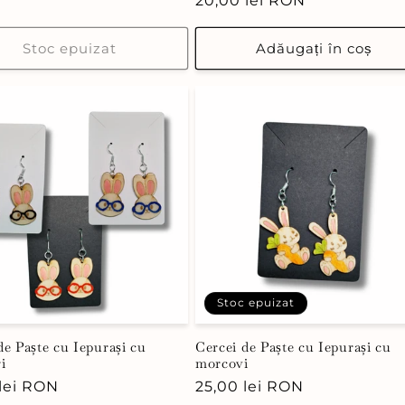
Preț
20,00 lei RON
uit
obișnuit
Stoc epuizat
Adăugați în coș
Stoc epuizat
de Paște cu Iepurași cu
Cercei de Paște cu Iepurași cu
i
morcovi
 lei RON
Preț
25,00 lei RON