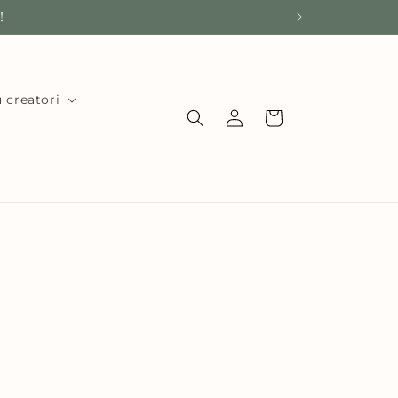
!
 creatori
Conectați-
Coș
vă