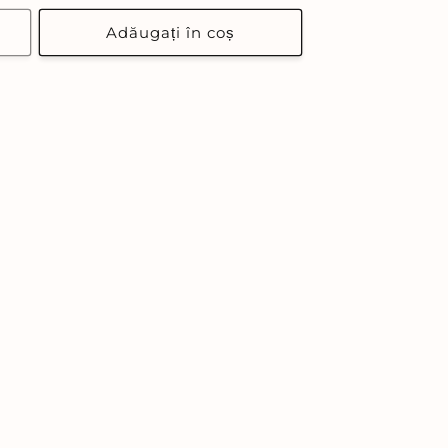
obișnuit
Adăugați în coș