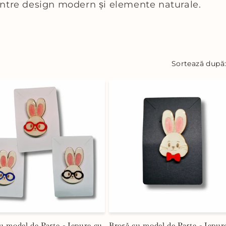
între design modern și elemente naturale.
Sortează după
u model de Paște - Iepure cu
Broșă cu model de Paște - Iepur