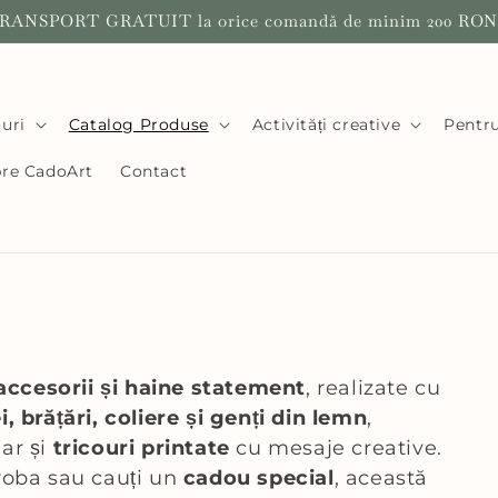
RANSPORT GRATUIT la orice comandă de minim 200 RON
uri
Catalog Produse
Activități creative
Pentru
re CadoArt
Contact
, accesorii și haine statement
, realizate cu
i, brățări, coliere și genți din lemn
,
dar și
tricouri printate
cu mesaje creative.
eroba sau cauți un
cadou special
, această