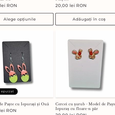
 lei RON
Preț
20,00 lei RON
uit
obișnuit
Alege opțiunile
Adăugați în coș
 epuizat
de Paște cu Iepurași și Ouă
Cercei cu șurub - Model de Pașt
Iepuraș cu floare-n păr
 lei RON