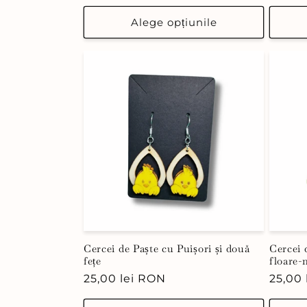
obișnuit
obișn
Alege opțiunile
Cercei de Paște cu Puișori și două
Cercei 
fețe
floare-
Preț
25,00 lei RON
Preț
25,00
obișnuit
obișn