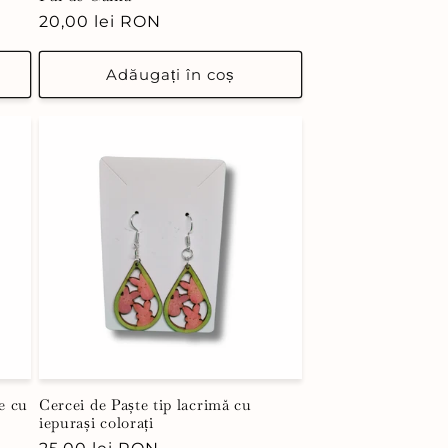
Preț
20,00 lei RON
obișnuit
Adăugați în coș
e cu
Cercei de Paște tip lacrimă cu
iepurași colorați