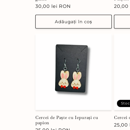
Preț
30,00 lei RON
Preț
20,00
obișnuit
obișn
Adăugați în coș
Stoc
Cercei de Paște cu Iepurași cu
Cercei 
papion
Preț
25,00