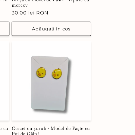
morcov
Preț
30,00 lei RON
obișnuit
Adăugați în coș
e cu
Cercei cu șurub - Model de Paște cu
Pui de Găină