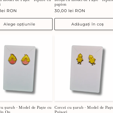
i
papion
 lei RON
Preț
30,00 lei RON
uit
obișnuit
Alege opțiunile
Adăugați în coș
cu șurub - Model de Paște cu
Cercei cu șurub - Model de Pașt
 în Ou
Puișori