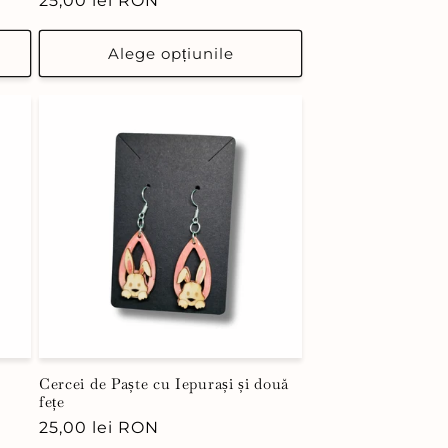
Preț
25,00 lei RON
obișnuit
Alege opțiunile
Cercei de Paște cu Iepurași și două
fețe
Preț
25,00 lei RON