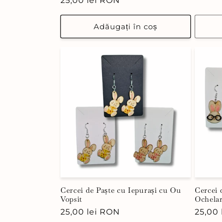
Preț
25,00 lei RON
obișn
obișnuit
Adăugați în coș
Cercei de Paște cu Iepurași cu Ou
Cercei 
Vopsit
Ochelar
Preț
25,00 lei RON
Preț
25,00