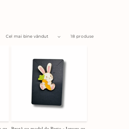
:
18 produse
e cu
Broșă cu model de Paște - Iepure cu