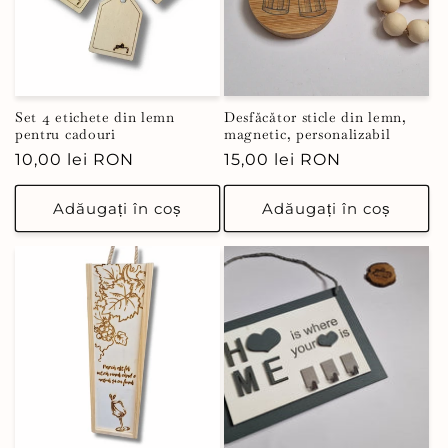
Set 4 etichete din lemn
Desfăcător sticle din lemn,
pentru cadouri
magnetic, personalizabil
Preț
10,00 lei RON
Preț
15,00 lei RON
obișnuit
obișnuit
Adăugați în coș
Adăugați în coș