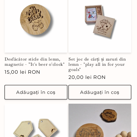
Desfăcător sticle din lemn,
Set joc de cărți și zaruri din
magnetic - ”It's beer o'clock"
lemn - "play all in for your
goals"
Preț
15,00 lei RON
Preț
20,00 lei RON
obișnuit
obișnuit
Adăugați în coș
Adăugați în coș