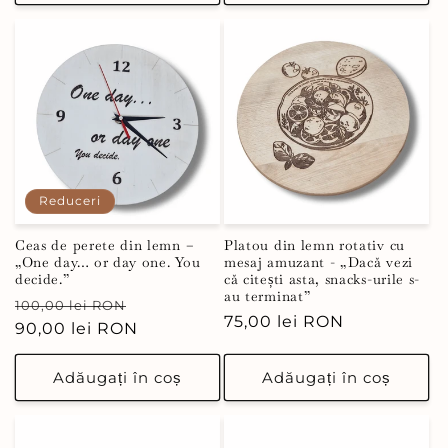
Reduceri
Ceas de perete din lemn –
Platou din lemn rotativ cu
„One day… or day one. You
mesaj amuzant - „Dacă vezi
decide.”
că citești asta, snacks-urile s-
au terminat”
Preț
Preț
100,00 lei RON
Preț
75,00 lei RON
obișnuit
90,00 lei RON
redus
obișnuit
Adăugați în coș
Adăugați în coș