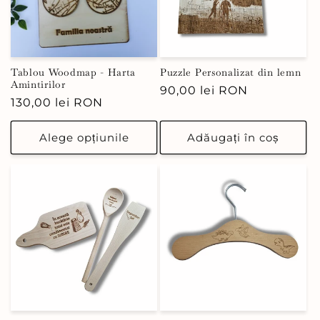
Tablou Woodmap - Harta
Puzzle Personalizat din lemn
Amintirilor
Preț
90,00 lei RON
Preț
130,00 lei RON
obișnuit
obișnuit
Alege opțiunile
Adăugați în coș