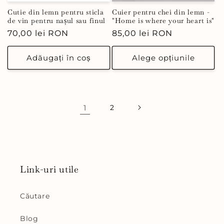
Cutie din lemn pentru sticla
Cuier pentru chei din lemn -
de vin pentru nașul sau finul
"Home is where your heart is"
Preț
70,00 lei RON
Preț
85,00 lei RON
obișnuit
obișnuit
Adăugați în coș
Alege opțiunile
1
2
Link-uri utile
Căutare
Blog