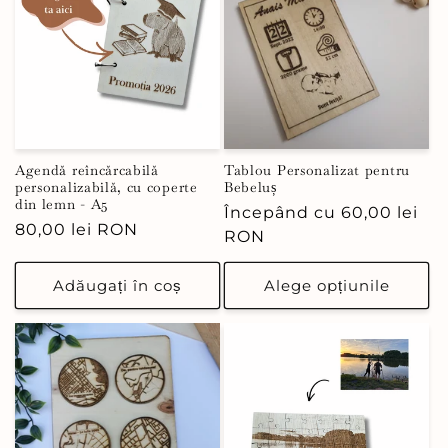
Agendă reîncărcabilă
Tablou Personalizat pentru
personalizabilă, cu coperte
Bebeluș
din lemn - A5
Preț
Începând cu 60,00 lei
Preț
80,00 lei RON
obișnuit
RON
obișnuit
Adăugați în coș
Alege opțiunile