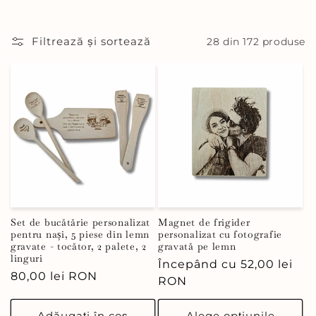
ț
i
Filtrează și sortează
28 din 172 produse
e
:
Set de bucătărie personalizat
Magnet de frigider
pentru nași, 5 piese din lemn
personalizat cu fotografie
gravate - tocător, 2 palete, 2
gravată pe lemn
linguri
Preț
Începând cu 52,00 lei
Preț
80,00 lei RON
obișnuit
RON
obișnuit
Adăugați în coș
Alege opțiunile