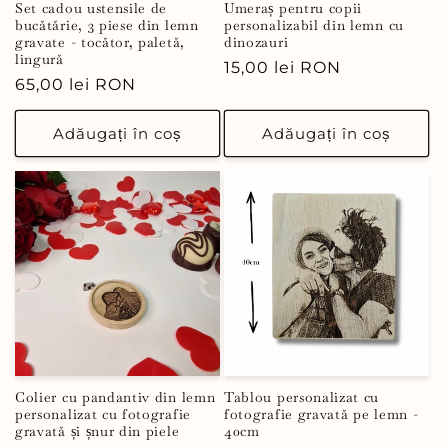
Set cadou ustensile de
Umeraș pentru copii
bucătărie, 3 piese din lemn
personalizabil din lemn cu
gravate - tocător, paletă,
dinozauri
lingură
Preț
15,00 lei RON
Preț
65,00 lei RON
obișnuit
obișnuit
Adăugați în coș
Adăugați în coș
Colier cu pandantiv din lemn
Tablou personalizat cu
personalizat cu fotografie
fotografie gravată pe lemn -
gravată și șnur din piele
40cm