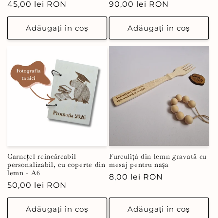
Preț
45,00 lei RON
Preț
90,00 lei RON
obișnuit
obișnuit
Adăugați în coș
Adăugați în coș
Carnețel reîncărcabil
Furculiță din lemn gravată cu
personalizabil, cu coperte din
mesaj pentru nașa
lemn - A6
Preț
8,00 lei RON
Preț
50,00 lei RON
obișnuit
obișnuit
Adăugați în coș
Adăugați în coș