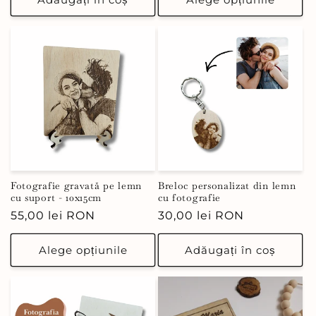
Fotografie gravată pe lemn
Breloc personalizat din lemn
cu suport - 10x15cm
cu fotografie
Preț
55,00 lei RON
Preț
30,00 lei RON
obișnuit
obișnuit
Alege opțiunile
Adăugați în coș