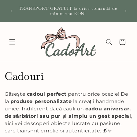
Salt la
🎁 Ad
TRANSPORT GRATUIT la orice comandă de
conținut
Afl
minim 200 RON!
Coș
C
Cadouri
o
Găsește
cadoul perfect
pentru orice ocazie! De
l
la
produse personalizate
la creații handmade
unice. Indiferent dacă cauți un
cadou aniversar,
e
de sărbători sau pur și simplu un gest special
,
aici vei descoperi obiecte lucrate cu pasiune,
c
care transmit emoție și autenticitate. 🎁✨