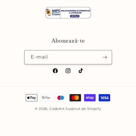
Abonează-te
E-mail
Facebook
Instagram
TikTok
Metode
de
© 2026,
CadoArt
Susținut de Shopify
plată