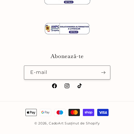
Abonează-te
E-mail
Facebook
Instagram
TikTok
Metode
de
© 2026,
CadoArt
Susținut de Shopify
plată