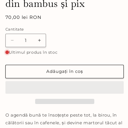
din bambus și pix
Preț
70,00 lei RON
obișnuit
Cantitate
Cantitate
Reduceți
Creșteți
cantitatea
cantitatea
Ultimul produs în stoc
pentru
pentru
Agendă
Agendă
A5
A5
Adăugați în coș
personalizabilă
personalizabilă
cu
cu
coperte
coperte
din
din
bambus
bambus
și
și
pix
pix
O agendă bună te însoțește peste tot, la birou, în
călătorii sau în cafenele, și devine martorul tăcut al