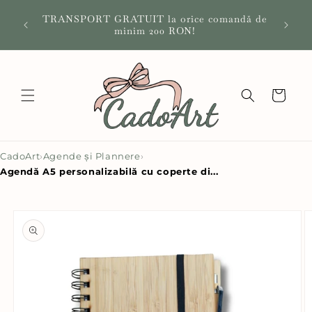
Salt la
🎁 Ad
TRANSPORT GRATUIT la orice comandă de
conținut
Afl
minim 200 RON!
Coș
CadoArt
›
Agende și Plannere
›
Agendă A5 personalizabilă cu coperte di...
Salt la
informațiile
despre
produs